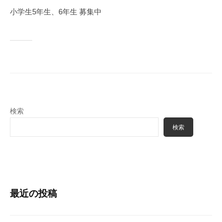
月
m
小学生5年生、6年生 募集中
2
i
8
n
日
検索
検索
最近の投稿