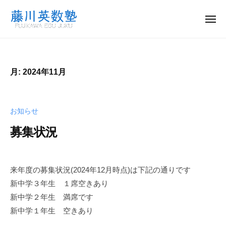
藤
ー
コ
川
ン
メ
英
ニ
テ
ュ
藤
数
尾
ー
ン
塾
川
道
ツ
市
英
月:
2024年11月
へ
の
数
ス
小
塾
中
キ
お知らせ
学
ッ
生
プ
募集状況
向
け
2
b
学
0
y
来年度の募集状況(2024年12月時点)は下記の通りです
習
2
w
新中学３年生 １席空きあり
塾
4
p
新中学２年生 満席です
年
_
新中学１年生 空きあり
1
a
1
d