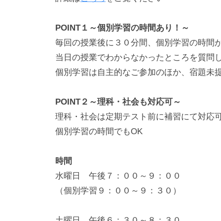
（令
POINT１～個別学習の時間あり！～
和
毎回の授業後に３０分間、個別学習の時間
当日の授業でわからなかったところを質問
８
個別学習は自主的なご参加のほか、宿題未
年
POINT２～理科・社会も対応可～
度）
理科・社会は定期テスト前に補習にて対応
個別学習の時間でもOK
2025
by
年
wp_admin
時間
12
水曜日 午後７：００～９：００
月
（個別学習９：００～９：３０）
30
日
土曜日 午後６：３０～８：３０