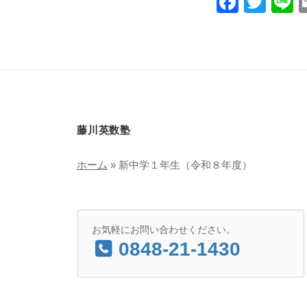
F
T
L
a
wi
n
c
tt
e
e
er
b
o
o
藤川英数塾
k
ホーム
»
新中学１年生（令和８年度）
お気軽にお問い合わせください。
0848-21-1430