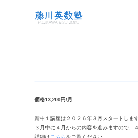
コ
川
ン
英
テ
数
藤
尾
ン
塾
道
川
ツ
市
英
へ
の
数
ス
新
小
キ
塾
中
中
ッ
学
プ
学
生
価格13,200円/月
向
１
け
新中１講座は２０２６年３月スタートしま
学
年
習
３月中に４月からの内容を進みますので、
生
塾
詳細は
こちら
をご覧ください