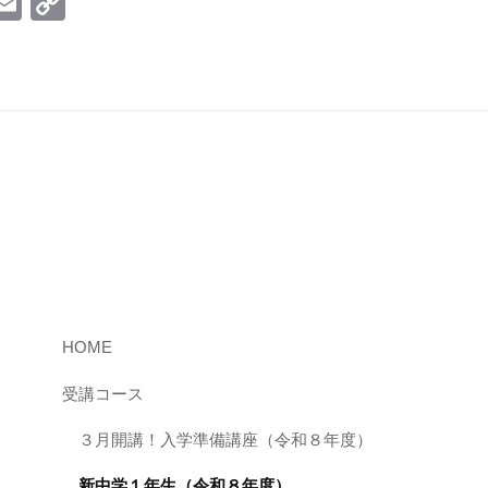
i
E
C
m
o
ail
p
y
Li
n
k
HOME
受講コース
３月開講！入学準備講座（令和８年度）
新中学１年生（令和８年度）